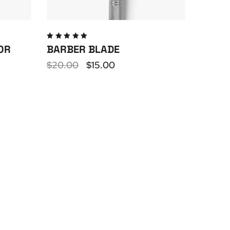
Valutato
OR
BARBER BLADE
5.00
su
5
$
20.00
$
15.00