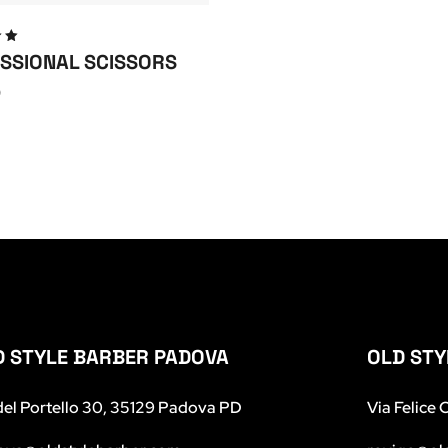
to
SSIONAL SCISSORS
u
0
D STYLE BARBER PADOVA
OLD STY
del Portello 30, 35129 Padova PD
Via Felice