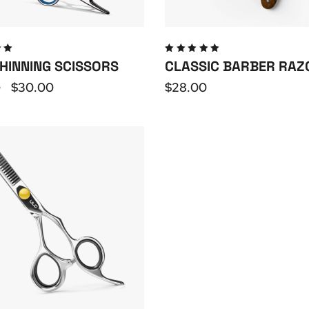
to
Valutato
THINNING SCISSORS
CLASSIC BARBER RAZ
u
5.00
su
5
0
$
30.00
$
28.00