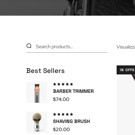
Visualizz
Best Sellers
IN OFF
Valutato
BARBER TRIMMER
5.00
su
5
$
74.00
Valutato
SHAVING BRUSH
5.00
su
5
$
20.00