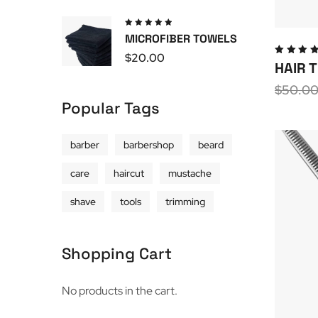
Valutato
MICROFIBER TOWELS
5.00
su
5
$
20.00
Valuta
HAIR 
5.00
s
5
$
50.0
Popular Tags
barber
barbershop
beard
care
haircut
mustache
shave
tools
trimming
Shopping Cart
No products in the cart.