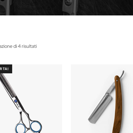
azione di 4 risultati
ERTA!