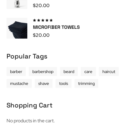
5
$
20.00
Valutato
MICROFIBER TOWELS
5.00
su
5
$
20.00
Popular Tags
barber
barbershop
beard
care
haircut
mustache
shave
tools
trimming
Shopping Cart
No products in the cart.