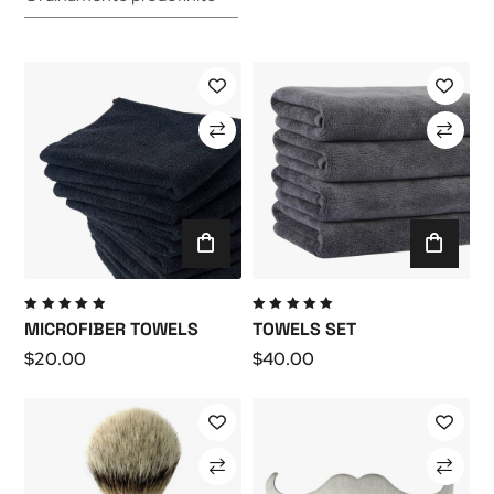
Valutato
Valutato
MICROFIBER TOWELS
TOWELS SET
5.00
su
5.00
su
5
5
$
20.00
$
40.00