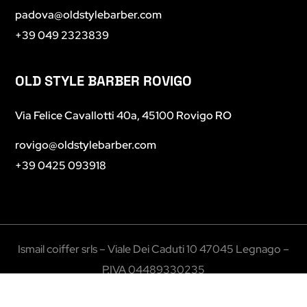
padova@oldstylebarber.com
+39 049 2323839
OLD STYLE BARBER ROVIGO
Via Felice Cavallotti 40a, 45100 Rovigo RO
rovigo
@oldstylebarber.com
+39 0425 093918
Ismail coiffer srls – Viale Dei Caduti 10 47045 Legnago –
P.IVA 04489330235
Copyright © 2023 Old Style Barber. All Rights Reserved