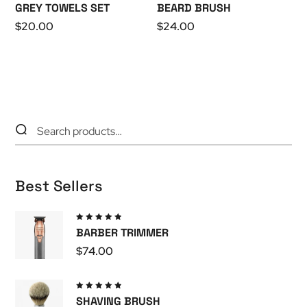
Valutato
Valutato
GREY TOWELS SET
BEARD BRUSH
5.00
su
5.00
su
5
5
$
20.00
$
24.00
Best Sellers
Valutato
BARBER TRIMMER
5.00
su
5
$
74.00
Valutato
SHAVING BRUSH
5.00
su