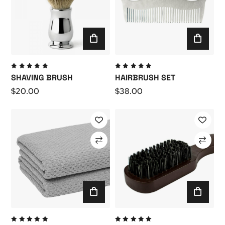
Valutato
Valutato
SHAVING BRUSH
HAIRBRUSH SET
5.00
su
5.00
su
5
5
$
20.00
$
38.00